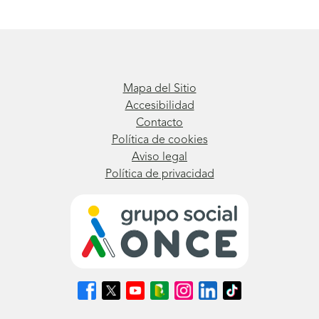
Mapa del Sitio
Accesibilidad
Contacto
Política de cookies
Aviso legal
Política de privacidad
Síguenos
Síguenos
Síguenos
Síguenos
Síguenos
Síguenos
Síguenos
en
en
en
en
en
en
en
Facebook
X
Youtube
nuestro
Instagram
LinkedIn
TikTok