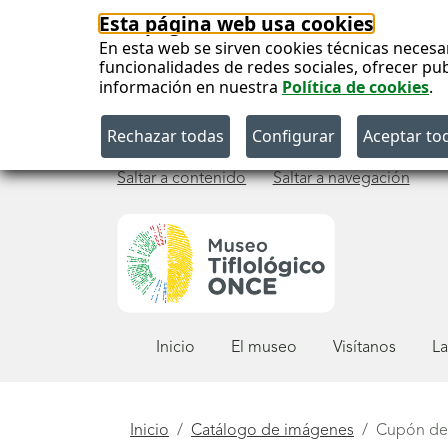
Esta página web usa cookies
En esta web se sirven cookies técnicas necesa
funcionalidades de redes sociales, ofrecer pu
información en nuestra
Política de cookies
.
Saltar a contenido
Saltar a navegación
Menú
Inicio
El museo
Visítanos
La
principal
Está
Inicio
Catálogo de imágenes
Cupón del 