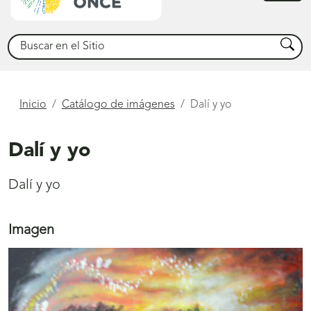
princ
Buscar
Busca
Está
Inicio
Catálogo de imágenes
Dalí y yo
aquí
Dalí y yo
Dalí y yo
Imagen