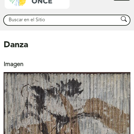
princ
Buscar
Busca
Danza
Imagen