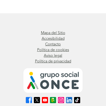
Mapa del Sitio
Accesibilidad
Contacto
Política de cookies
Aviso legal
Política de privacidad
Síguenos
Síguenos
Síguenos
Síguenos
Síguenos
Síguenos
Síguenos
en
en
en
en
en
en
en