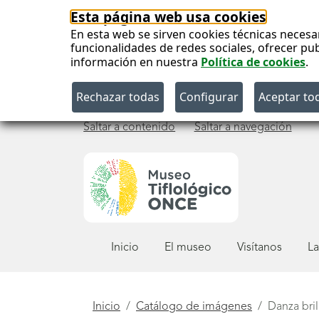
Esta página web usa cookies
En esta web se sirven cookies técnicas necesa
funcionalidades de redes sociales, ofrecer pu
información en nuestra
Política de cookies
.
Saltar a contenido
Saltar a navegación
Menú
Inicio
El museo
Visítanos
La
principal
Está
Inicio
Catálogo de imágenes
Danza bril