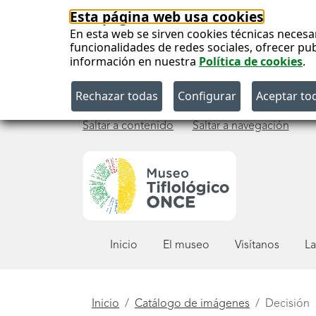
Esta página web usa cookies
En esta web se sirven cookies técnicas necesa
funcionalidades de redes sociales, ofrecer pu
información en nuestra
Política de cookies
.
Saltar a contenido
Saltar a navegación
Menú
Inicio
El museo
Visítanos
La
principal
Está
Inicio
Catálogo de imágenes
Decisión