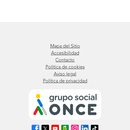
Mapa del Sitio
Accesibilidad
Contacto
Política de cookies
Aviso legal
Política de privacidad
Síguenos
Síguenos
Síguenos
Síguenos
Síguenos
Síguenos
Síguenos