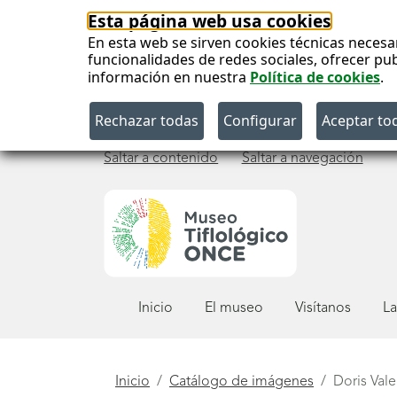
Esta página web usa cookies
En esta web se sirven cookies técnicas necesa
funcionalidades de redes sociales, ofrecer pu
información en nuestra
Política de cookies
.
Saltar a contenido
Saltar a navegación
Menú
Inicio
El museo
Visítanos
La
principal
Está
Inicio
Catálogo de imágenes
Doris Vale