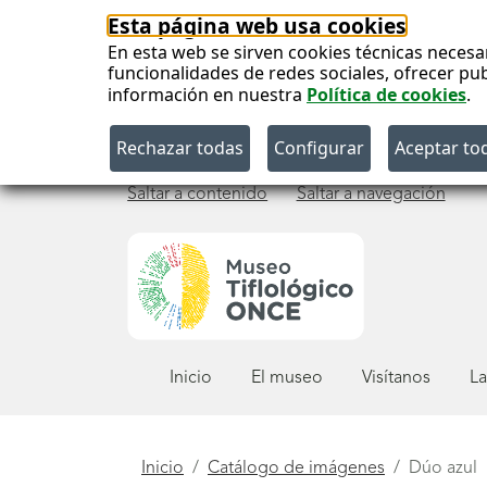
Esta página web usa cookies
En esta web se sirven cookies técnicas necesa
funcionalidades de redes sociales, ofrecer pu
información en nuestra
Política de cookies
.
Saltar a contenido
Saltar a navegación
Menú
Inicio
El museo
Visítanos
La
principal
Está
Inicio
Catálogo de imágenes
Dúo azul