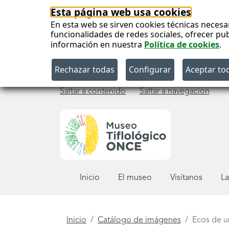
Esta página web usa cookies
En esta web se sirven cookies técnicas necesa
funcionalidades de redes sociales, ofrecer pu
información en nuestra
Política de cookies
.
Saltar a contenido
Saltar a navegación
Menú
Inicio
El museo
Visítanos
La
principal
Está
Inicio
Catálogo de imágenes
Ecos de u