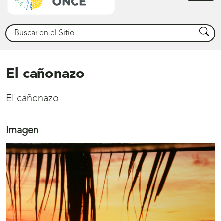
princ
Buscar
Busca
El cañonazo
El cañonazo
Imagen