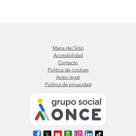
Mapa del Sitio
Accesibilidad
Contacto
Política de cookies
Aviso legal
Política de privacidad
Síguenos
Síguenos
Síguenos
Síguenos
Síguenos
Síguenos
Síguenos