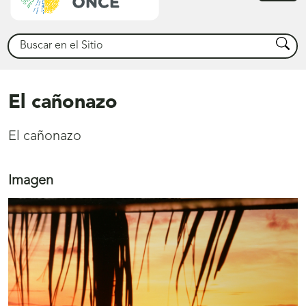
princ
Buscar
Busca
El cañonazo
El cañonazo
Imagen