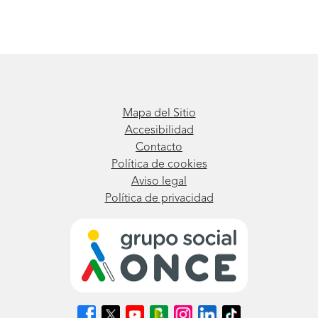
Mapa del Sitio
Accesibilidad
Contacto
Política de cookies
Aviso legal
Política de privacidad
Síguenos
Síguenos
Síguenos
Síguenos
Síguenos
Síguenos
Síguenos