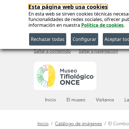
Esta página web usa cookies
En esta web se sirven cookies técnicas necesa
funcionalidades de redes sociales, ofrecer pu
información en nuestra
Política de cookies
.
Saltar a contenido
Saltar a navegación
Menú
Inicio
El museo
Visítanos
La
principal
Está
Inicio
Catálogo de imágenes
El Combo 