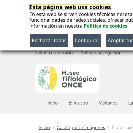
Esta página web usa cookies
En esta web se sirven cookies técnicas necesa
funcionalidades de redes sociales, ofrecer pu
información en nuestra
Política de cookies
.
Saltar a contenido
Saltar a navegación
Menú
Inicio
El museo
Visítanos
La
principal
Está
Inicio
Catálogo de imágenes
El descan