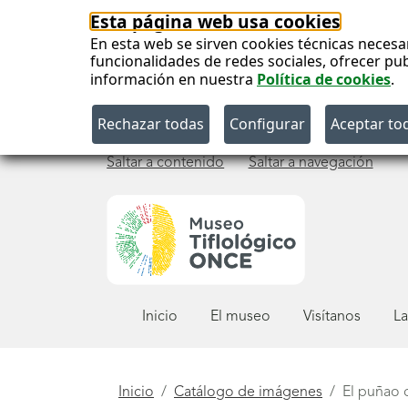
Esta página web usa cookies
En esta web se sirven cookies técnicas necesa
funcionalidades de redes sociales, ofrecer pu
información en nuestra
Política de cookies
.
Saltar a contenido
Saltar a navegación
Menú
Inicio
El museo
Visítanos
La
principal
Está
Inicio
Catálogo de imágenes
El puñao 