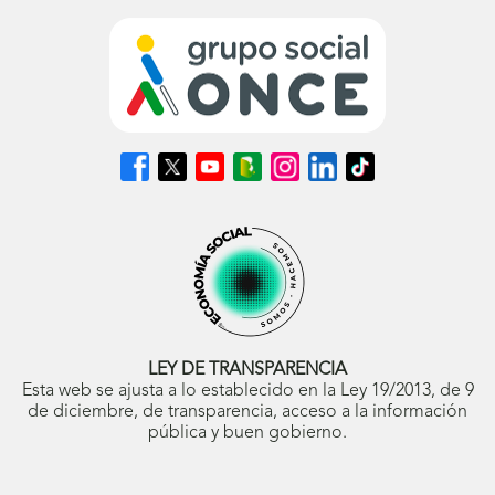
Síguenos
Síguenos
Síguenos
Síguenos
Síguenos
Síguenos
Síguenos
en
en
en
en
en
en
en
Facebook
X
Youtube
nuestro
Instagram
LinkedIn
TikTok
(se
(se
(se
Blog
(se
(se
(se
abrirá
abrirá
abrirá
ONCE
abrirá
abrirá
abrirá
en
en
en
(se
en
en
en
ventana
ventana
ventana
abrirá
ventana
ventana
ventana
nueva)
nueva)
nueva)
en
nueva)
nueva)
nueva)
ventana
nueva)
LEY DE TRANSPARENCIA
Esta web se ajusta a lo establecido en la Ley 19/2013, de 9
de diciembre, de transparencia, acceso a la información
pública y buen gobierno.