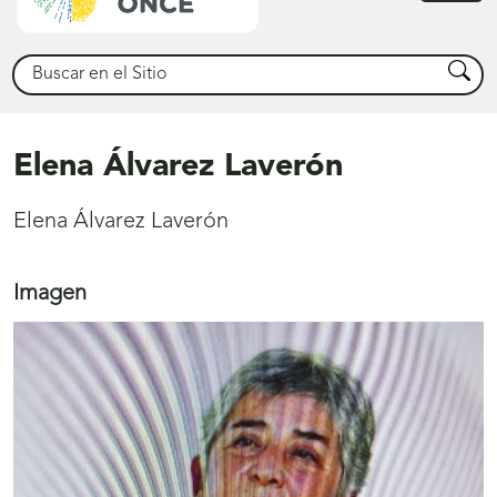
princ
Buscar
Busca
Elena Álvarez Laverón
Elena Álvarez Laverón
Imagen