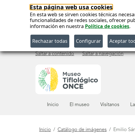
Esta página web usa cookies
En esta web se sirven cookies técnicas necesa
funcionalidades de redes sociales, ofrecer pu
información en nuestra
Política de cookies
.
Saltar a contenido
Saltar a navegación
Menú
Inicio
El museo
Visítanos
La
principal
Está
Inicio
Catálogo de imágenes
Emilio Sá