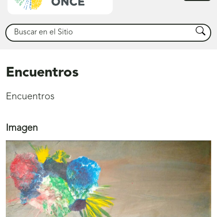
princ
Buscar
Busca
Encuentros
Encuentros
Imagen