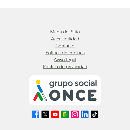
Mapa del Sitio
Accesibilidad
Contacto
Política de cookies
Aviso legal
Política de privacidad
Síguenos
Síguenos
Síguenos
Síguenos
Síguenos
Síguenos
Síguenos
en
en
en
en
en
en
en
Facebook
X
Youtube
nuestro
Instagram
LinkedIn
TikTok
(se
(se
(se
Blog
(se
(se
(se