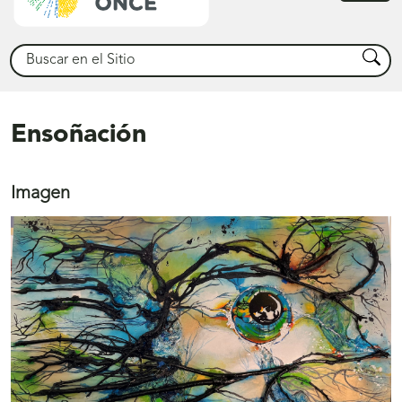
princ
Buscar
Busca
Ensoñación
Imagen