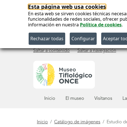
Esta página web usa cookies
En esta web se sirven cookies técnicas necesa
funcionalidades de redes sociales, ofrecer pu
información en nuestra
Política de cookies
.
Saltar a contenido
Saltar a navegación
Menú
Inicio
El museo
Visítanos
La
principal
Está
Inicio
Catálogo de imágenes
Estudio d