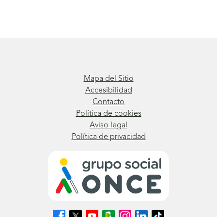
Mapa del Sitio
Accesibilidad
Contacto
Política de cookies
Aviso legal
Política de privacidad
Síguenos
Síguenos
Síguenos
Síguenos
Síguenos
Síguenos
Síguenos