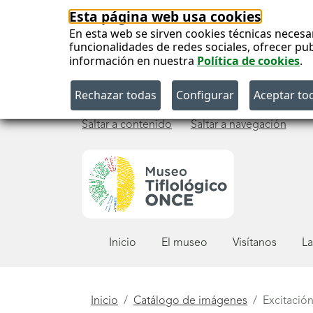
Esta página web usa cookies
En esta web se sirven cookies técnicas necesa
funcionalidades de redes sociales, ofrecer pu
información en nuestra
Política de cookies
.
Saltar a contenido
Saltar a navegación
Menú
Inicio
El museo
Visítanos
La
principal
Está
Inicio
Catálogo de imágenes
Excitación