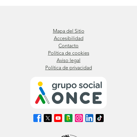
Mapa del Sitio
Accesibilidad
Contacto
Política de cookies
Aviso legal
Política de privacidad
Síguenos
Síguenos
Síguenos
Síguenos
Síguenos
Síguenos
Síguenos
en
en
en
en
en
en
en
Facebook
X
Youtube
nuestro
Instagram
LinkedIn
TikTok
(se
(se
(se
Blog
(se
(se
(se