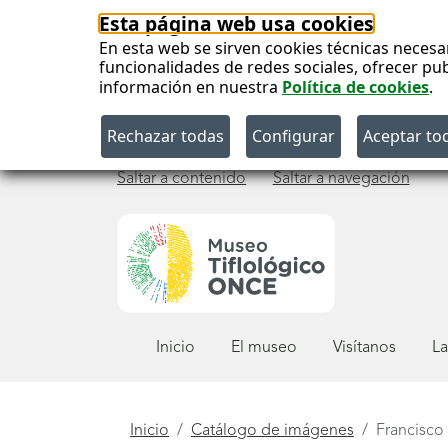
Esta página web usa cookies
En esta web se sirven cookies técnicas necesa
funcionalidades de redes sociales, ofrecer pu
información en nuestra
Política de cookies
.
Saltar a contenido
Saltar a navegación
Menú
Inicio
El museo
Visítanos
La
principal
Está
Inicio
Catálogo de imágenes
Francisco 