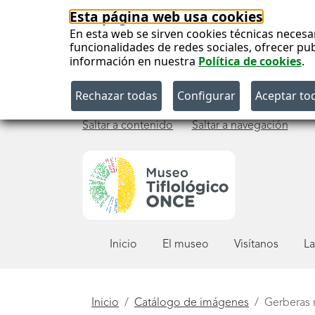
Esta página web usa cookies
En esta web se sirven cookies técnicas necesa
funcionalidades de redes sociales, ofrecer pu
información en nuestra
Política de cookies
.
Saltar a contenido
Saltar a navegación
Menú
Inicio
El museo
Visítanos
La
principal
Está
Inicio
Catálogo de imágenes
Gerberas n