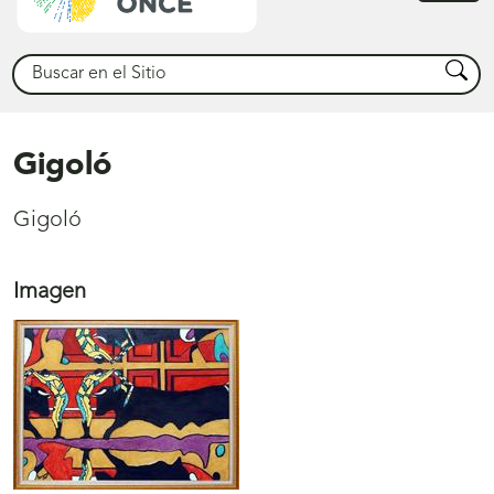
princ
Buscar
Busca
Gigoló
Gigoló
Imagen