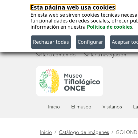
Esta página web usa cookies
En esta web se sirven cookies técnicas necesa
funcionalidades de redes sociales, ofrecer pu
información en nuestra
Política de cookies
.
Saltar a contenido
Saltar a navegación
Menú
Inicio
El museo
Visítanos
La
principal
Está
Inicio
Catálogo de imágenes
GOLOND