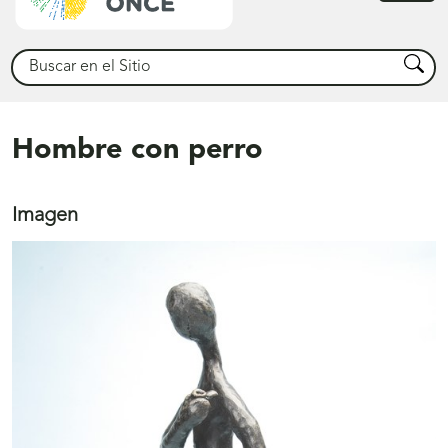
princ
Buscar
Busca
Hombre con perro
Imagen