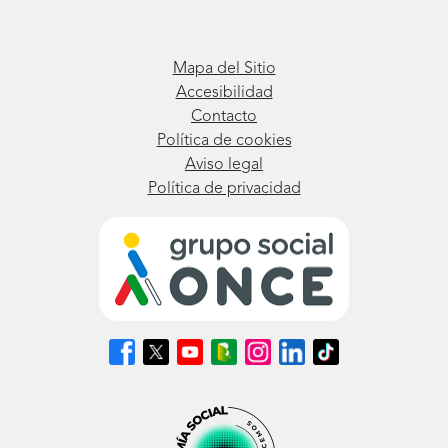
Mapa del Sitio
Accesibilidad
Contacto
Política de cookies
Aviso legal
Política de privacidad
Síguenos
Síguenos
Síguenos
Síguenos
Síguenos
Síguenos
Síguenos
en
en
en
en
en
en
en
Facebook
X
Youtube
nuestro
Instagram
LinkedIn
TikTok
(se
(se
(se
Blog
(se
(se
(se
abrirá
abrirá
abrirá
ONCE
abrirá
abrirá
abrirá
en
en
en
(se
en
en
en