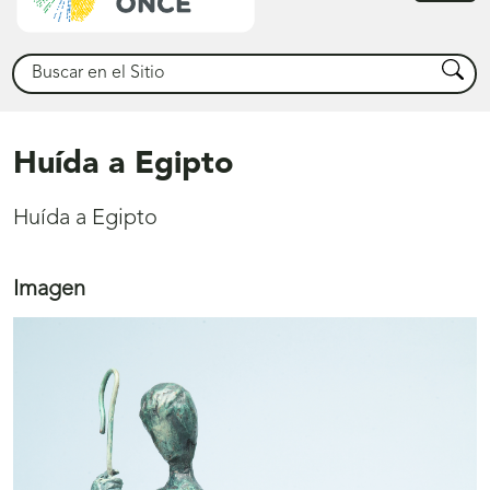
princ
Buscar
Busca
Huída a Egipto
Huída a Egipto
Imagen