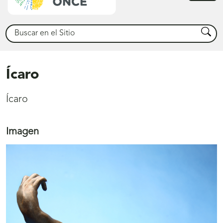
princ
Buscar
Busca
Ícaro
Ícaro
Imagen