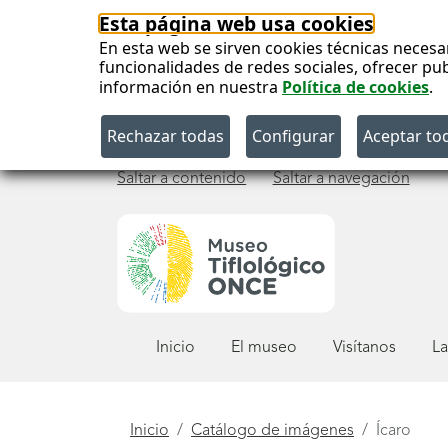
Esta página web usa cookies
En esta web se sirven cookies técnicas necesa
funcionalidades de redes sociales, ofrecer pu
información en nuestra
Política de cookies
.
Saltar a contenido
Saltar a navegación
Menú
Inicio
El museo
Visítanos
La
principal
Está
Inicio
Catálogo de imágenes
Ícaro