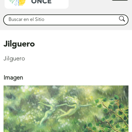
princ
Buscar
Busca
Jilguero
Jilguero
Imagen