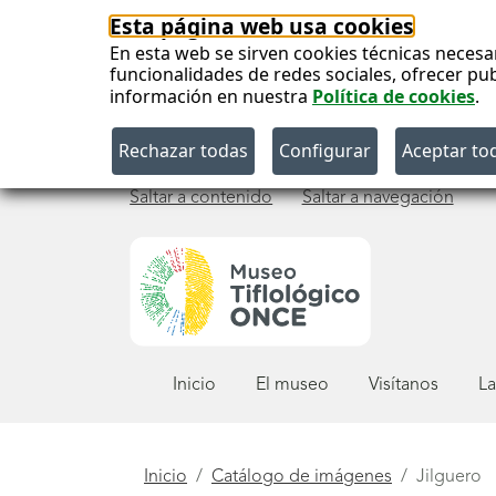
Esta página web usa cookies
En esta web se sirven cookies técnicas necesa
funcionalidades de redes sociales, ofrecer pu
información en nuestra
Política de cookies
.
Saltar a contenido
Saltar a navegación
Menú
Inicio
El museo
Visítanos
La
principal
Está
Inicio
Catálogo de imágenes
Jilguero