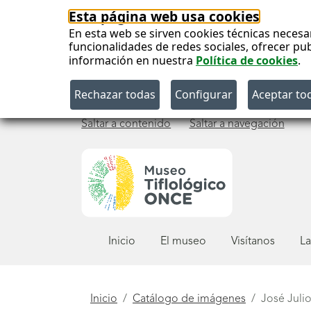
Esta página web usa cookies
En esta web se sirven cookies técnicas necesa
funcionalidades de redes sociales, ofrecer pu
información en nuestra
Política de cookies
.
Saltar a contenido
Saltar a navegación
Menú
Inicio
El museo
Visítanos
La
principal
Está
Inicio
Catálogo de imágenes
José Julio