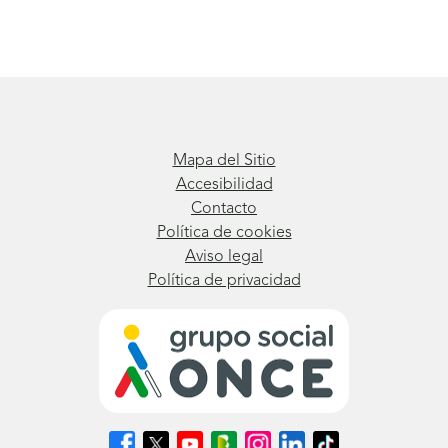
Mapa del Sitio
Accesibilidad
Contacto
Política de cookies
Aviso legal
Política de privacidad
Síguenos
Síguenos
Síguenos
Síguenos
Síguenos
Síguenos
Síguenos