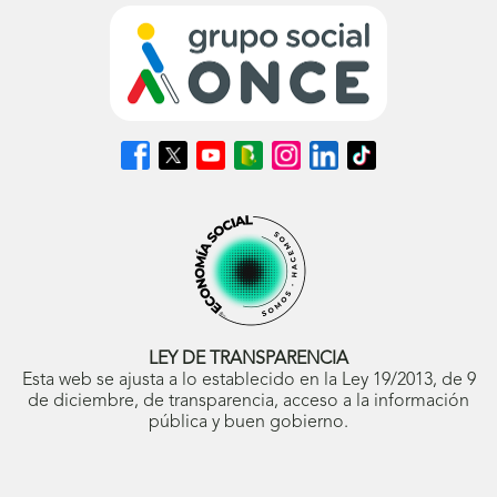
Síguenos
Síguenos
Síguenos
Síguenos
Síguenos
Síguenos
Síguenos
en
en
en
en
en
en
en
Facebook
X
Youtube
nuestro
Instagram
LinkedIn
TikTok
(se
(se
(se
Blog
(se
(se
(se
abrirá
abrirá
abrirá
ONCE
abrirá
abrirá
abrirá
en
en
en
(se
en
en
en
ventana
ventana
ventana
abrirá
ventana
ventana
ventana
nueva)
nueva)
nueva)
en
nueva)
nueva)
nueva)
ventana
nueva)
LEY DE TRANSPARENCIA
Esta web se ajusta a lo establecido en la Ley 19/2013, de 9
de diciembre, de transparencia, acceso a la información
pública y buen gobierno.