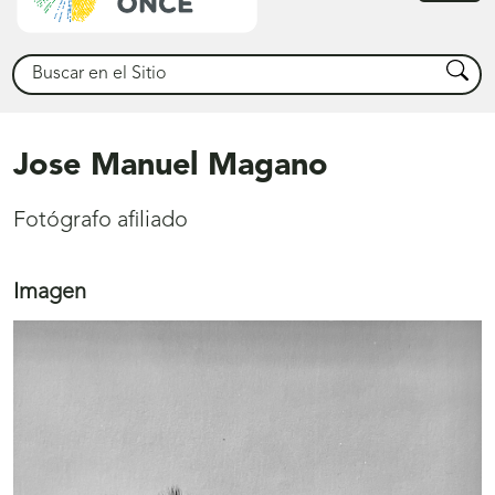
princ
Buscar
Busca
Jose Manuel Magano
Fotógrafo afiliado
Imagen