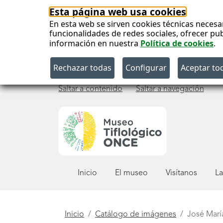
Esta página web usa cookies
En esta web se sirven cookies técnicas necesa
funcionalidades de redes sociales, ofrecer pu
información en nuestra
Política de cookies
.
Saltar a contenido
Saltar a navegación
Menú
Inicio
El museo
Visítanos
La
principal
Está
Inicio
Catálogo de imágenes
José Marí