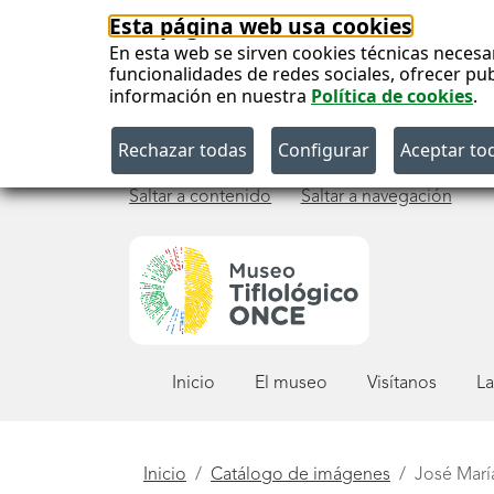
Esta página web usa cookies
En esta web se sirven cookies técnicas necesa
funcionalidades de redes sociales, ofrecer pu
información en nuestra
Política de cookies
.
Saltar a contenido
Saltar a navegación
Menú
Inicio
El museo
Visítanos
La
principal
Está
Inicio
Catálogo de imágenes
José Marí