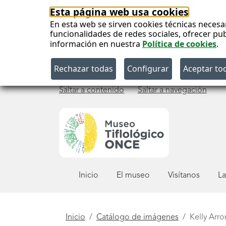
Esta página web usa cookies
En esta web se sirven cookies técnicas necesa
funcionalidades de redes sociales, ofrecer pu
información en nuestra
Política de cookies
.
Saltar a contenido
Saltar a navegación
Menú
Inicio
El museo
Visítanos
La
principal
Está
Inicio
Catálogo de imágenes
Kelly Arro