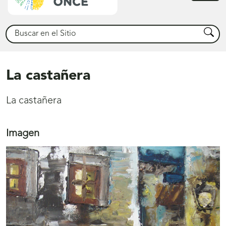
princ
Buscar
Busca
La castañera
La castañera
Imagen