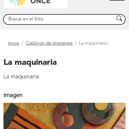
princ
Buscar
Busca
Está
Inicio
Catálogo de imágenes
La maquinaria
aquí
La maquinaria
La maquinaria
Imagen