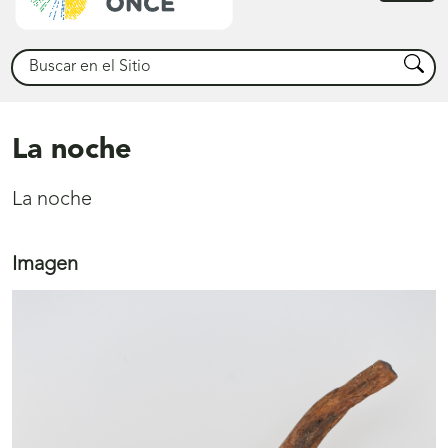
princ
Buscar
Busca
La noche
La noche
Imagen