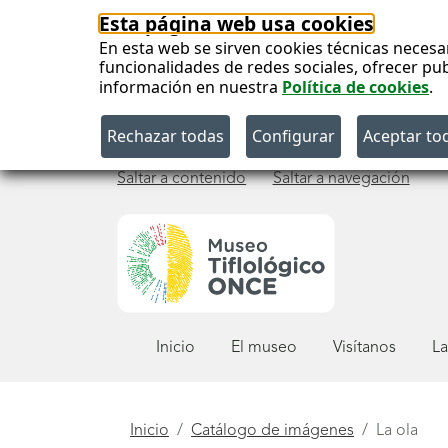
Esta página web usa cookies
En esta web se sirven cookies técnicas necesa
funcionalidades de redes sociales, ofrecer pu
información en nuestra
Política de cookies
.
Saltar a contenido
Saltar a navegación
Menú
Inicio
El museo
Visítanos
La
principal
Está
Inicio
Catálogo de imágenes
La ola