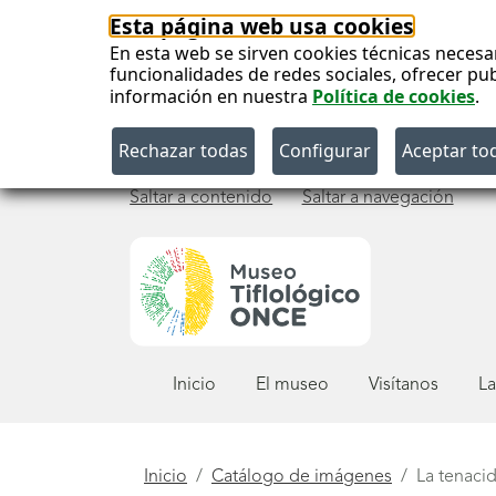
Esta página web usa cookies
En esta web se sirven cookies técnicas necesa
funcionalidades de redes sociales, ofrecer pu
información en nuestra
Política de cookies
.
Saltar a contenido
Saltar a navegación
Menú
Inicio
El museo
Visítanos
La
principal
Está
Inicio
Catálogo de imágenes
La tenaci