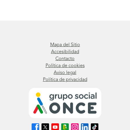
Mapa del Sitio
Accesibilidad
Contacto
Política de cookies
Aviso legal
Política de privacidad
Síguenos
Síguenos
Síguenos
Síguenos
Síguenos
Síguenos
Síguenos