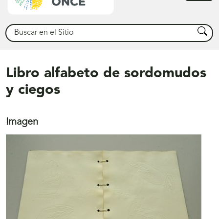
princ
Buscar
Busca
Libro alfabeto de sordomudos
y ciegos
Imagen