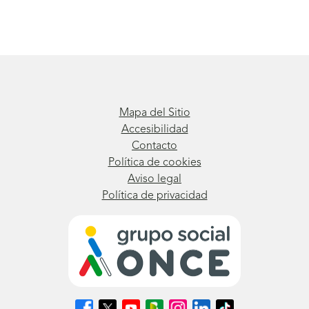
Mapa del Sitio
Accesibilidad
Contacto
Política de cookies
Aviso legal
Política de privacidad
Síguenos
Síguenos
Síguenos
Síguenos
Síguenos
Síguenos
Síguenos