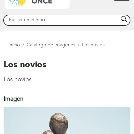
princ
Buscar
Busca
Está
Inicio
Catálogo de imágenes
Los novios
aquí
Los novios
Los novios
Imagen