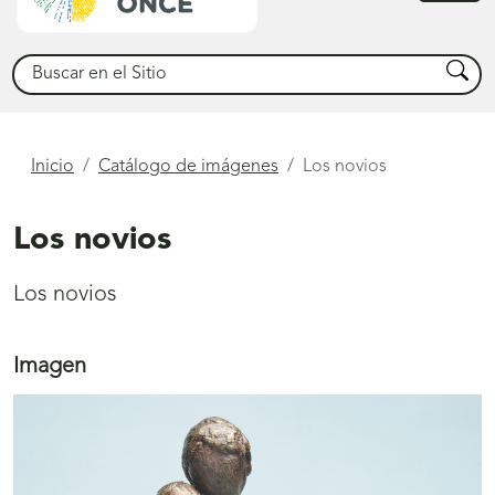
princ
Buscar
Busca
Está
Inicio
Catálogo de imágenes
Los novios
aquí
Los novios
Los novios
Imagen